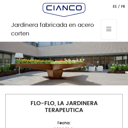
ES
FR
Jardinera fabricada en acero
corten
QUIÉNES
SOMOS
SECTORES
PROYECTOS
MATERIALES
FLO-FLO, LA JARDINERA
CATÁLOGOS
TERAPEUTICA
NOTICIAS
Fecha: