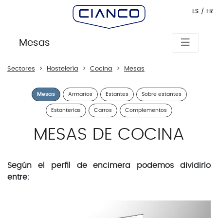
ES
FR
Mesas
SECTORES
Sectores
Hostelería
Cocina
Mesas
HOSTELERÍA
Mesas
Armarios
Estantes
Sobre estantes
Cocina
Estanterías
Carros
Complementos
Mesas
MESAS DE COCINA
Armarios
Según el perfil de encimera podemos dividirlo
Estantes
entre:
Sobre
estantes